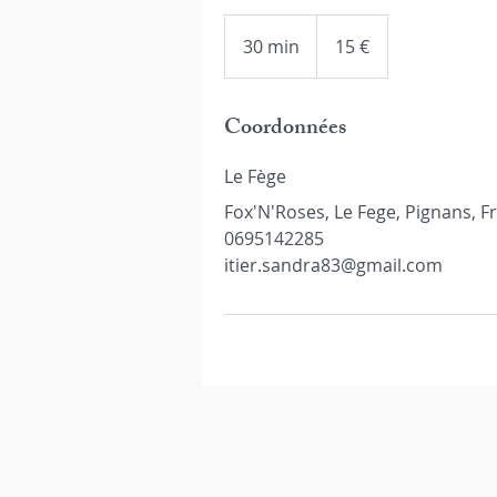
15
euros
30 min
3
15 €
0
m
Coordonnées
i
n
Le Fège
Fox'N'Roses, Le Fege, Pignans, F
0695142285
itier.sandra83@gmail.com