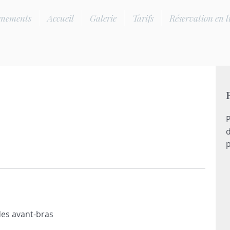
enements
Accueil
Galerie
Tarifs
Réservation en l
P
d
p
des avant-bras