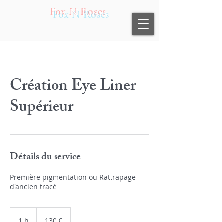
Fox N Roses
Création Eye Liner
Supérieur
Détails du service
Première pigmentation ou Rattrapage
d'ancien tracé
130
euros
1 h
1
130 €