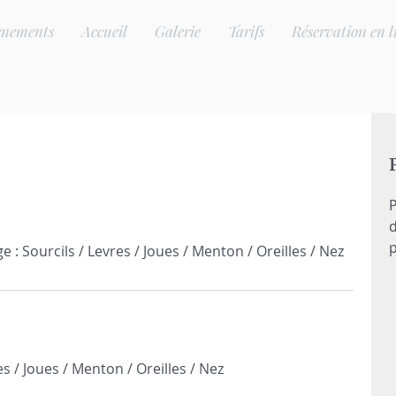
enements
Accueil
Galerie
Tarifs
Réservation en l
P
d
p
es / Joues / Menton / Oreilles / Nez