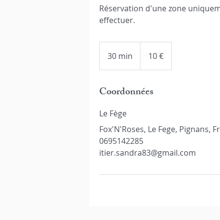
Réservation d'une zone uniquem
effectuer.
10
euros
30 min
3
10 €
0
m
Coordonnées
i
n
Le Fège
Fox'N'Roses, Le Fege, Pignans, F
0695142285
itier.sandra83@gmail.com