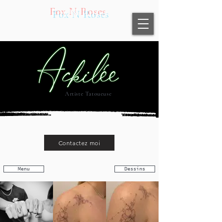
Fox N Roses
Artiste Tatoueuse
Contactez moi
Menu
Dessins