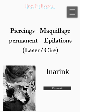
Fox N Roses
Piercings - Maquillage
permanent - Epilations
(Laser / Cire)
Inarink
Découvrir