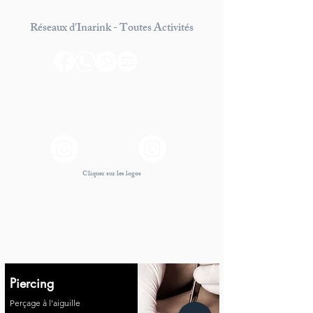
Réseaux d'Inarink - Toutes Activités
Inarink Piercing
Inarink Beauty
Cliquer sur les logos
Piercing
Perçage à l'aiguille