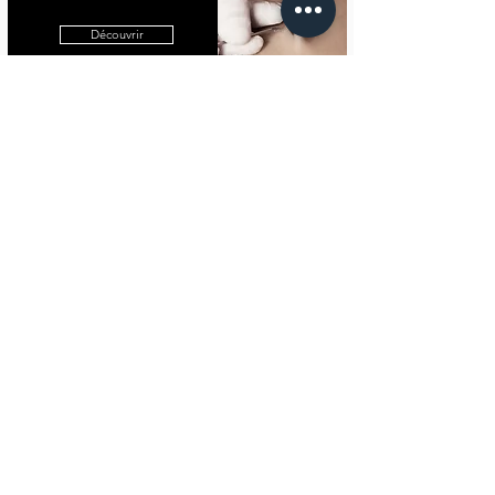
Découvrir
Epilations Laser et Cire
Epilations Laser ou à la cire
Découvrir
Maquillage Permanent
Tatouage Esthétique
Découvrir