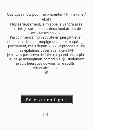
Quelques mots pour me présenter ? Hmm Folle ?
Ahah!
Plus sérieusement, je m'appelle Sandra alias
Inarink, je suis une des deux fondatrices de
Fox'N'Roses en 2020.
J'ai commencé mon activité en pierçant et en
effectuant de la dermopigmentation (maquillage
permanent) mais depuis 2022, je propose aussi
les épilations Laser et à la cire H/F.
Je n'avais pas prévu de faire ça quand j'étais plus
jeune. Je m'imaginais comptable 😂 Finalement
je suis heureuse de vous faire souffrir
volontairement !
😃
Réserver en Ligne
OU