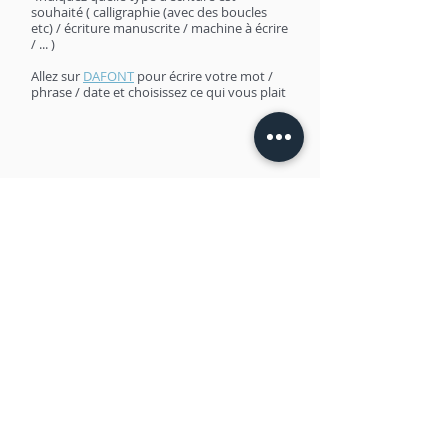
souhaité ( calligraphie (avec des boucles
etc) / écriture manuscrite / machine à écrire
/ ... )
Allez sur
DAFONT
pour écrire votre mot /
phrase / date et choisissez ce qui vous plait
Quel style
recherchez-vous ?
Nous avons concocté pour vous une liste de pleins
de styles différents avec des exemples !
Trouvez quel style de tatouage vous recherchez
en cliquant sur le bouton ci-dessous.