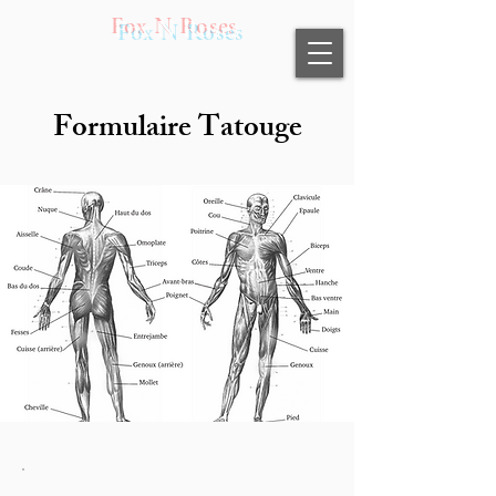
Fox N Roses
Formulaire Tatouge