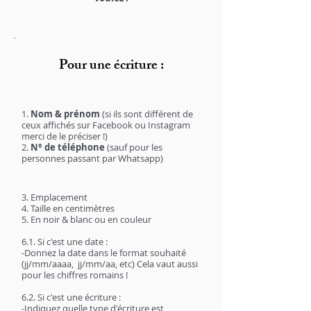
Pour une écriture :
1.
Nom & prénom
(si ils sont différent de
ceux affichés sur Facebook ou Instagram
merci de le préciser !)
2.
N° de téléphone
(sauf pour les
personnes passant par Whatsapp)
3. Emplacement
4. Taille en centimètres
5. En noir & blanc ou en couleur
6.1. Si c'est une date :
-Donnez la date dans le format souhaité
(jj/mm/aaaa, jj/mm/aa, etc) Cela vaut aussi
pour les chiffres romains !
6.2. Si c'est une écriture :
-Indiquez quelle type d'écriture est